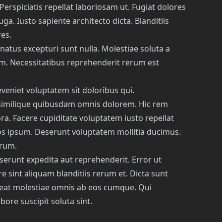
Perspiciatis repellat laboriosam ut. Fugiat dolores
ga. Iusto sapiente architecto dicta. Blanditiis
es.
natus excepturi sunt nulla. Molestiae soluta a
m. Necessitatibus reprehenderit rerum est
.
veniet voluptatem sit doloribus qui.
 similique quibusdam omnis dolorem. Hic rem
. Facere cupiditate voluptatem iusto repellat
s ipsum. Deserunt voluptatem mollitia ducimus.
erum.
serunt expedita aut reprehenderit. Error ut
re sint aliquam blanditiis rerum et. Dicta sunt
eat molestiae omnis ab eos cumque. Qui
bore suscipit soluta sint.