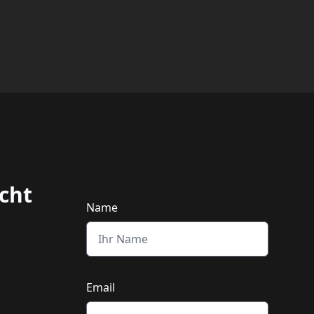
icht
Name
Email